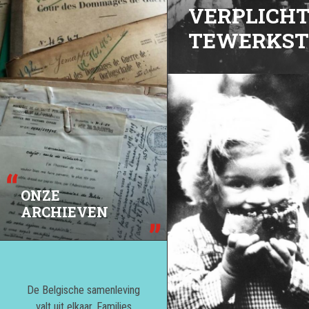
VERPLICH
TEWERKST
ONZE
ARCHIEVEN
De Belgische samenleving
valt uit elkaar. Families