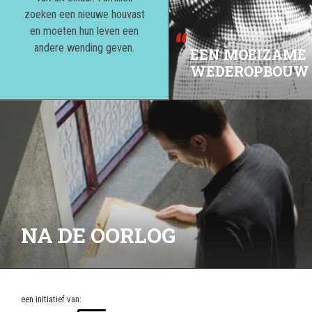
zoeken een nieuwe houvast
en moeten hun leven een
andere wending geven.
EEN MOEIZAME
WEDEROPBOUW
NA DE OORLOG
een initiatief van: