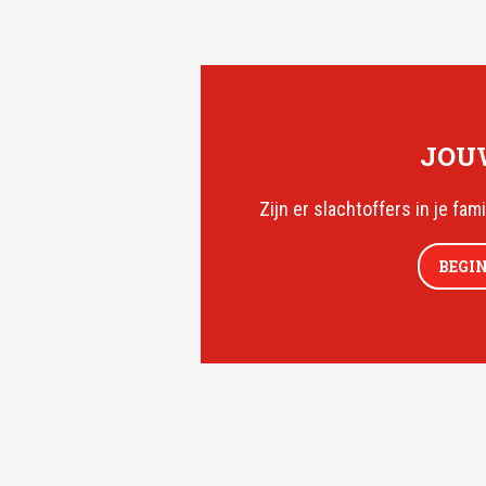
JOUW
Zijn er slachtoffers in je fam
BEGI