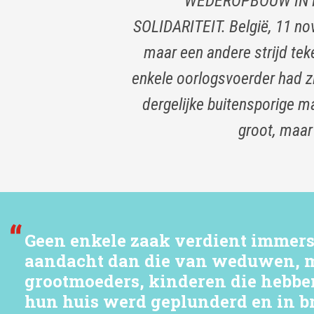
WEDEROPBOUW IN 
SOLIDARITEIT. België, 11 no
maar een andere strijd tek
enkele oorlogsvoerder had zic
dergelijke buitensporige m
groot, maar
Geen enkele zaak verdient immers
aandacht dan die van weduwen, m
grootmoeders, kinderen die hebbe
hun huis werd geplunderd en in 