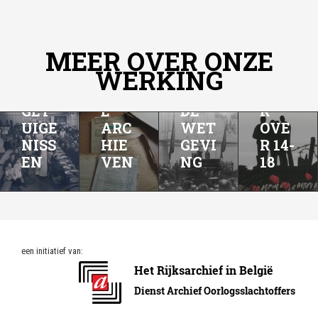
MEER OVER ONZE
WERKING
ONZ
MEE
GET
E
DE
R
UIGE
ARC
WET
OVE
NISS
HIE
GEVI
R 14-
EN
VEN
NG
18
een initiatief van: