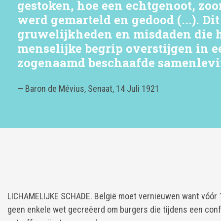
gestoken, hoe een echtgenoot, zoo
werd gemarteld en gedood (...). Di
gruwelijkheden en misdaden die 
menselijke begrip overstijgen in e
zogenaamd beschaafde samenlevi
— Baron de Mévius, Senaat, 14 Juli 1921
LICHAMELIJKE SCHADE. België moet vernieuwen want vóór 
geen enkele wet gecreëerd om burgers die tijdens een confli