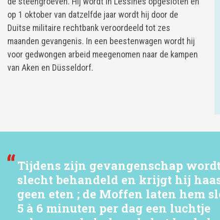
de steengroeven. Hij wordt in Lessines opgesloten en
op 1 oktober van datzelfde jaar wordt hij door de
Duitse militaire rechtbank veroordeeld tot zes
maanden gevangenis. In een beestenwagen wordt hij
voor gedwongen arbeid meegenomen naar de kampen
van Aken en Düsseldorf.
Tijdens zijn gevangenschap wordt
slecht behandeld en krijgt hij haa
geen eten ; de Moffen laten hem s
5 à 6 minuten per dag een luchtje