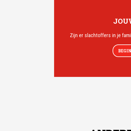
JOUW
Zijn er slachtoffers in je fam
BEGI